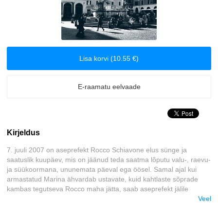
Arvutid
Biograafiad ja memuaarid
Lisa korvi (10.55 €)
Disain
Eesti autorid
E-raamatu eelvaade
Eneseabi ja vaimsus
Kirjeldus
Erootika
7. juuli 2007 on aseprefekt Rocco Schiavone elus sünge ja
Esoteerika
saatuslik kuupäev, mis on jäänud teda saatma lõputu valu-, raevu-
ja süükoormana, ununemata päeval ega öösel. Samal ajal kui
armastatud Marina ähvardab ustavate, kuid kahtlaste sõprade
Etenduskunstid
kambas tegutseva Rocco maha jätta, saab aseprefekt jälile
rahvusvahelisele narkokaubanduse võrgustikule ning Roomas
Veel
Fantaasia
vallanduvad sündmused, mille tagajärjed painavad Roccot ka
kümme aastat hiljem külmas ja lumises Põhja-Itaalia