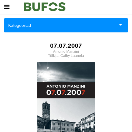
Esileht
Kategooriad
Logi sisse
Aiandus ja toataimed
07.07.2007
Kuidas osta
Antonio Manzini
Aimeraamatud noortele
Tõlkija:
Cathy Laanela
Kuidas lugeda
Ajalugu
Ajalugu/sõjandus
Anekdoodid
Antiik ja kollektsioneerimine
Antoloogiad/esseed