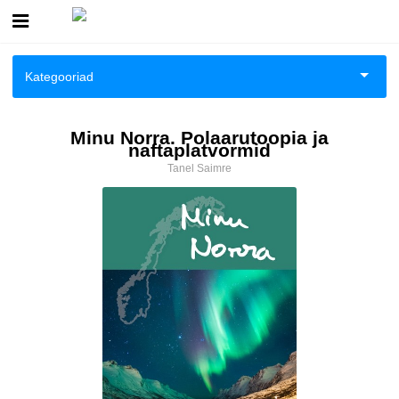
Esileht
Kategooriad
Logi sisse
Aiandus ja toataimed
Minu Norra. Polaarutoopia ja
naftaplatvormid
Kuidas osta
Aimeraamatud noortele
Tanel Saimre
Kuidas lugeda
Ajalugu
Ajalugu/sõjandus
Anekdoodid
Antiik ja kollektsioneerimine
Antoloogiad/esseed