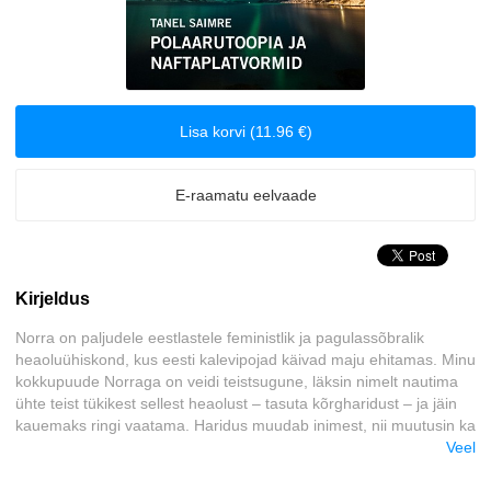
Arvutid
Biograafiad ja memuaarid
Lisa korvi (11.96 €)
Disain
Eesti autorid
E-raamatu eelvaade
Eneseabi ja vaimsus
Kirjeldus
Erootika
Norra on paljudele eestlastele feministlik ja pagulassõbralik
Esoteerika
heaoluühiskond, kus eesti kalevipojad käivad maju ehitamas. Minu
kokkupuude Norraga on veidi teistsugune, läksin nimelt nautima
ühte teist tükikest sellest heaolust – tasuta kõrgharidust – ja jäin
Etenduskunstid
kauemaks ringi vaatama. Haridus muudab inimest, nii muutusin ka
mina. Maailmamajanduse hammasrattad olid jõudnud oma
Veel
Fantaasia
pöörlemises kohta, kus naftapumpamisel põhinev majandus ei
olnud enam jätkusuutlik, ja nii muutus ka Norra. Tegime seda