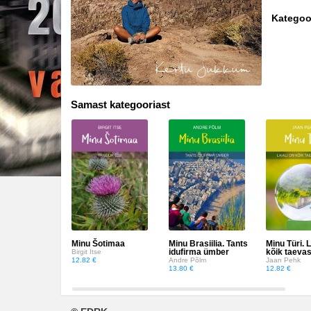
Kategoo
Disain
Eesti autorid
Eneseabi ja vaimsus
Samast kategooriast
Erootika
Esoteerika
Etenduskunstid
Fantaasia
Filosoofia ja eetika
Minu Šotimaa
Minu Brasiilia. Tants
Minu Türi. L
idufirma ümber
kõik taeva
Fotograafia
Birgit Itse
12.82 €
Andre Põlm
Jaan Pehk
13.80 €
12.82 €
Haridus
Harrastused