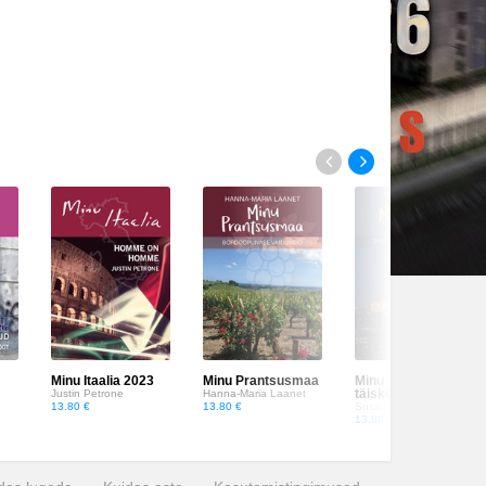
Minu Itaalia 2023
Minu Prantsusmaa
Minu Türgi. Tantsud
täiskuu valguses
Justin Petrone
Hanna-Maria Laanet
13.80 €
13.80 €
Susanna Veevo
13.80 €