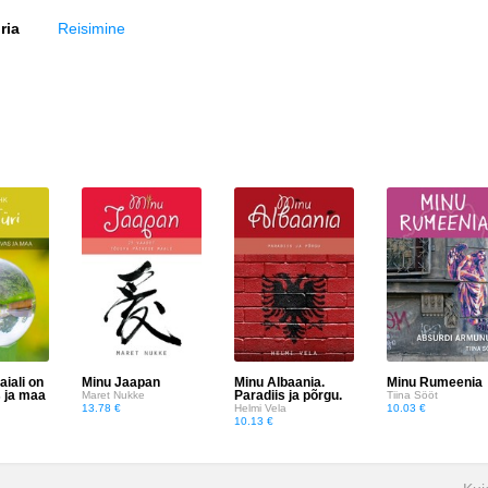
ria
Reisimine
aiali on
Minu Jaapan
Minu Albaania.
Minu Rumeenia
s ja maa
Paradiis ja põrgu.
Maret Nukke
Tiina Sööt
13.78 €
Helmi Vela
10.03 €
10.13 €