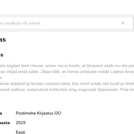
as
us
sta sügisel teen otsuse: enam ma ei looda, et tänasest saab mu elu pa
an ohjad enda kätte. Jätan kõik, et minna unistuste reisile Ladina-Ame
a.
kese seljakoti ja lendan ookeani taha, kus mind ootab neli kuud ja üheks
raseid seiklusi, ootamatuid kohtumisi ning magusaid õppetunde. Pole im
 elu järele kodumaal ei teki mingit igatsust! Reisi sisse mahub ränkra
läänepoolkera kõrgeima mäe Aconcagua tippu, kohtumine sügaval
e džunglis elava hõimuga ja isegi lummava Antarktika külastamine.
ja
Postimehe Kirjastus OÜ
meerikas kogetu teeb mu tänulikuks kõige eest, mis mul on, ning õpeta
irglikumalt usaldama ja armastama.
aasta
2019
Eesti