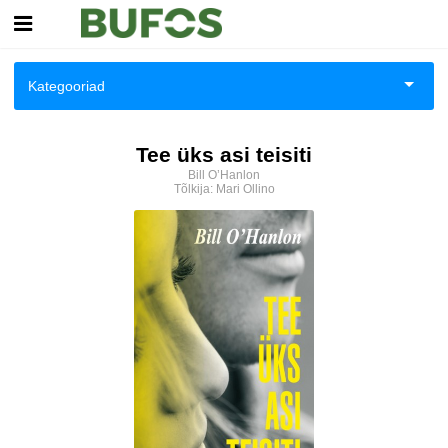
Esileht
Kategooriad
Logi sisse
Aiandus ja toataimed
Tee üks asi teisiti
Kuidas osta
Bill O’Hanlon
Aimeraamatud noortele
Tõlkija:
Mari Ollino
Kuidas lugeda
Ajalugu
Ajalugu/sõjandus
Anekdoodid
Antiik ja kollektsioneerimine
Antoloogiad/esseed