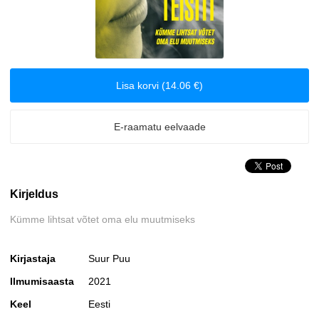
Arvutid
Biograafiad ja memuaarid
Lisa korvi (14.06 €)
Disain
Eesti autorid
E-raamatu eelvaade
Eneseabi ja vaimsus
Kirjeldus
Erootika
Kümme lihtsat võtet oma elu muutmiseks
Esoteerika
Kirjastaja
Suur Puu
Etenduskunstid
Ilmumisaasta
2021
Fantaasia
Keel
Eesti